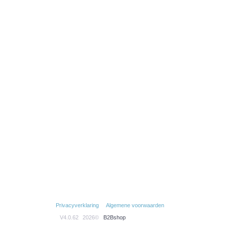
Privacyverklaring
Algemene voorwaarden
V4.0.62
2026©
B2Bshop