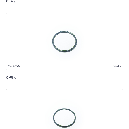
O-Ring
O-B-425
Stuks
O-Ring