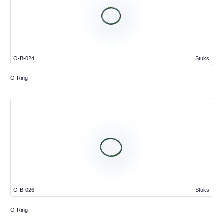
O-B-024
Stuks
O-Ring
O-B-026
Stuks
O-Ring