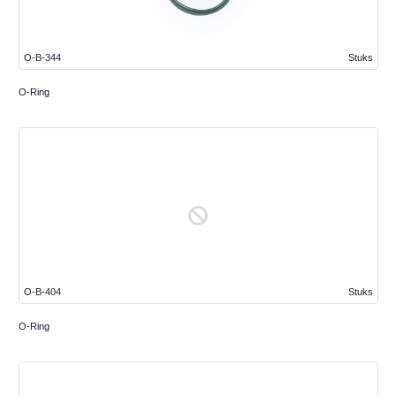
O-B-344
Stuks
O-Ring
O-B-404
Stuks
O-Ring