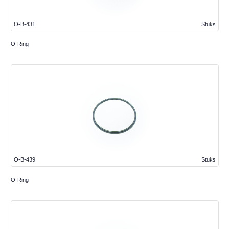
O-B-431
Stuks
O-Ring
O-B-439
Stuks
O-Ring