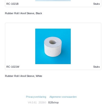
RC-1021B
Stuks
Rubber Roll / Anvil Sleeve, Black
RC-1021W
Stuks
Rubber Roll / Anvil Sleeve, White
Privacyverklaring
Algemene voorwaarden
V4.0.61
2026©
B2Bshop