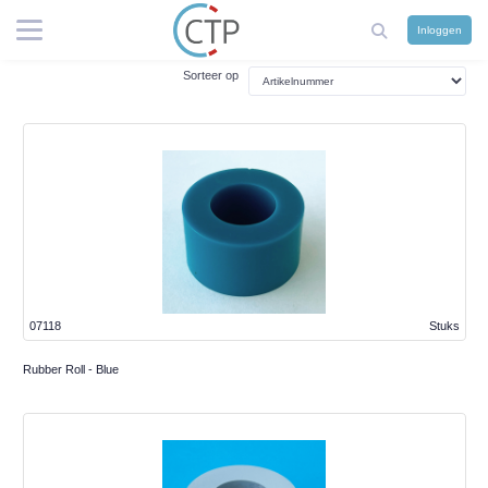
Inloggen
Sorteer op
07118
Stuks
Rubber Roll - Blue