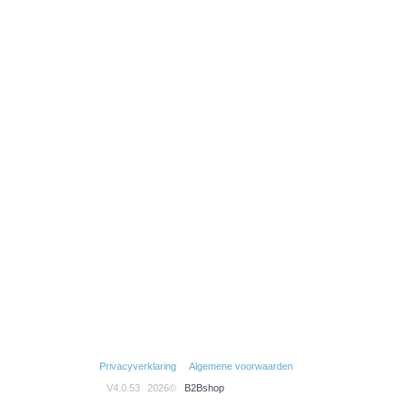
Privacyverklaring
Algemene voorwaarden
V4.0.53
2026©
B2Bshop