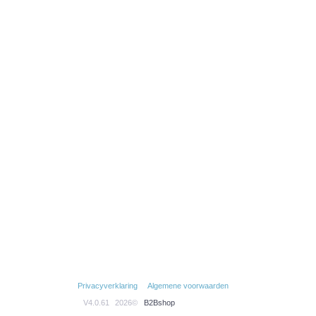
Privacyverklaring
Algemene voorwaarden
V4.0.61
2026©
B2Bshop