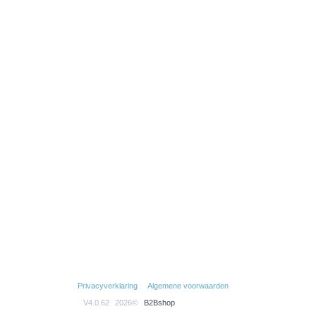
Privacyverklaring
Algemene voorwaarden
V4.0.62
2026©
B2Bshop