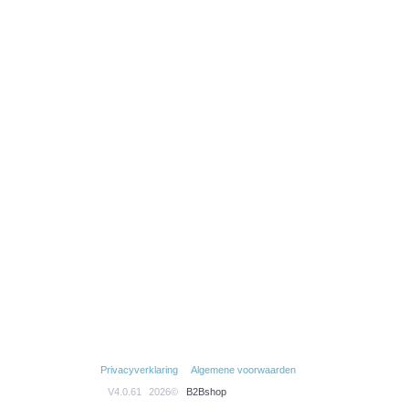
Privacyverklaring
Algemene voorwaarden
V4.0.61
2026©
B2Bshop