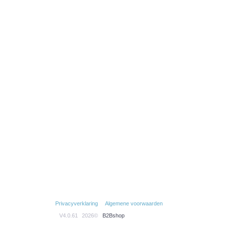
Privacyverklaring
Algemene voorwaarden
V4.0.61
2026©
B2Bshop